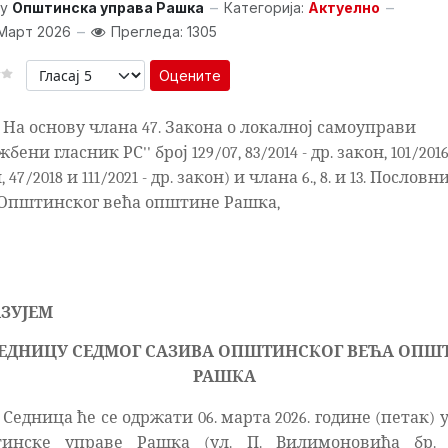
y
Општинска управа Рашка
Категорија:
Актуелно
Март 2026
Прегледа: 1305
Оцените
На основу члана 47. Закона о локалној самоуправи
бени гласник РС'' број 129/07, 83/2014 - др. закон, 101/2016 
 47/2018 и 111/2021 - др. закон) и члана 6., 8. и 13. Пословн
 Општинског већа општине Рашка,
ЗУЈЕМ
 СЕДНИЦУ СЕДМОГ САЗИВА ОПШТИНСКОГ ВЕЋА ОПШ
РАШКА
Седница ће се одржати 06. марта 2026. године (петак) 
инске управе Рашка (ул. П. Вилимоновића бр. 