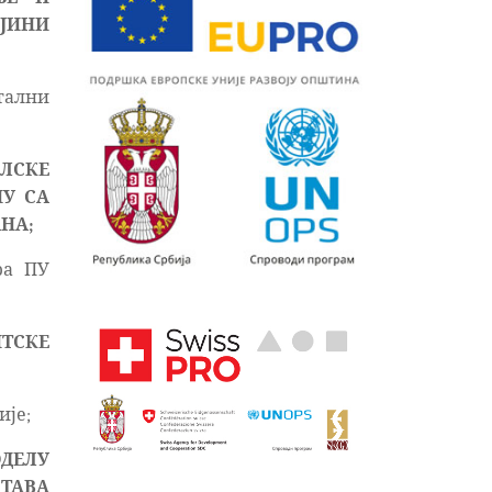
ОЈИНИ
тални
ЛСКЕ
НУ СА
НА;
ра ПУ
НТСКЕ
ије;
ДЕЛУ
ТАВА