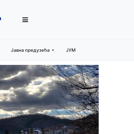
Јавна предузећа
ЈУМ