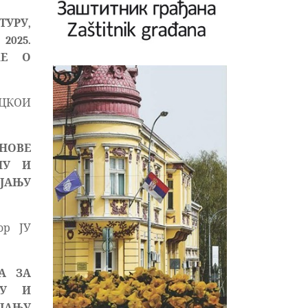
ТУРУ,
025.
КЕ О
 ЦКОИ
АНОВЕ
НУ И
ЈАЊУ
ор ЈУ
А ЗА
НУ И
ЈАЊУ