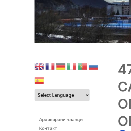
4
С
О
О
Архивирани чланци
Контакт