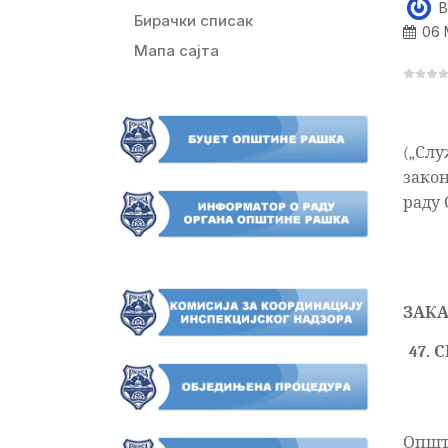
B
Бирачки списак
06 
Мапа сајта
(„Служ
закон,
раду
ЗАКА
4
7.
Општ