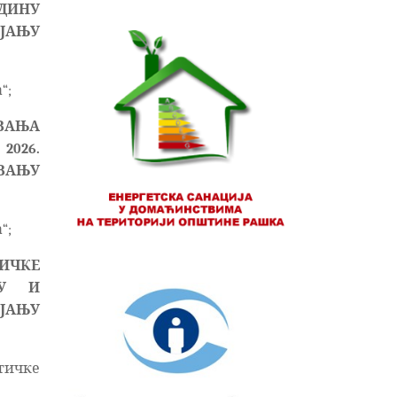
ОДИНУ
ЈАЊУ
“;
ВАЊА
2026.
АВАЊУ
“;
ИЧКЕ
НУ И
ЈАЊУ
тичке