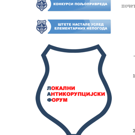
почет
1
2