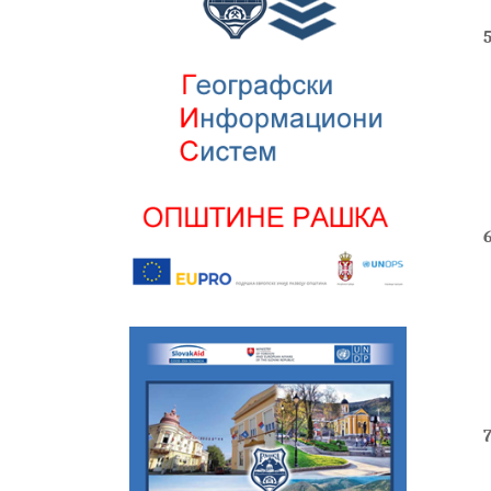
5
6
7