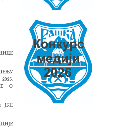
НИЦЕ
ШЕЊУ
2025.
КЕ О
р ЈКП
АЦИЈЕ