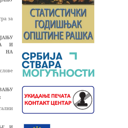
ра за
ЈАЊУ
ЊА И
А НА
слове
ВАЊУ
;
тални
ЊЕ И