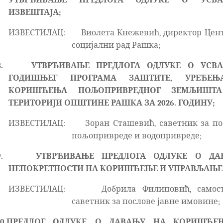
ИЗВЕШТАЈА;
ИЗВЕСТИЛАЦ:
Виолета Кнежевић, директор Цент
социјални рад Рашка;
.
УТВРЂИВАЊЕ ПРЕДЛОГА ОДЛУКЕ О УСВА
ГОДИШЊЕГ ПРОГРАМА ЗАШТИТЕ, УРЕЂЕ
КОРИШЋЕЊА ПОЉОПРИВРЕДНОГ ЗЕМЉИШТ
ТЕРИТОРИЈИ ОПШТИНЕ РАШКА ЗА 2026. ГОДИНУ;
ИЗВЕСТИЛАЦ:
Зоран Сташевић, саветник за по
пољопривреде и водопривреде;
.
УТВРЂИВАЊЕ ПРЕДЛОГА ОДЛУКЕ
О ДА
НЕПОКРЕТНОСТИ НА КОРИШЋЕЊЕ И УПРАВЉАЊЕ
ИЗВЕСТИЛАЦ:
Добрила Филиповић, самос
саветник за послове јавне имовине;
0.
ПРЕДЛОГ ОДЛУКЕ
О ДАВАЊУ НА КОРИШЋЕ