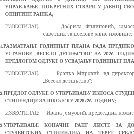
УПРАВЉАЊЕ
ПОКРЕТНИХ СТВАРИ У ЈАВНОЈ СВ
ОПШТИНЕ РАШКА;
ИЗВЕСТИЛАЦ:
Добрила Филиповић, самос
саветник за послове јавне имовине;
1.
РАЗМАТРАЊЕ ГОДИШЊЕГ ПЛАНА РАДА ПРЕДШКО
УСТАНОВЕ „ВЕСЕЛО ДЕТИЊСТВО“ ЗА 2026. ГОДИ
ПРЕДЛОГОМ ОДЛУКЕ О УСВАЈАЊУ ГОДИШЊЕГ ПЛА
ИЗВЕСТИЛАЦ:
Бранка Мировић, вд директо
„Весело детињство“;
2.
ПРЕДЛОГ ОДЛУКЕ
О УТВРЂИВАЊУ ИЗНОСА СТУДЕ
СТИПЕНДИЈЕ ЗА ШКОЛСКУ 2025/26. ГОДИНУ;
ИЗВЕСТИЛАЦ:
Ивана Јемуовић, председник комис
3.
УТВРЂИВАЊЕ
КОНАЧНЕ РАНГ ЛИСТЕ ЗА ДО
СТУДЕНТСКИХ СТИПЕНДИЈА НА ТЕРЕТ СРЕДС