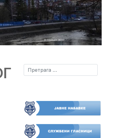
ОГ
Претрага