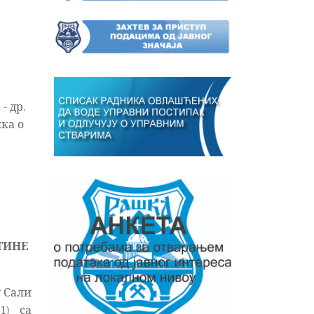
- др.
ика о
ТИНЕ
у Сали
1) са