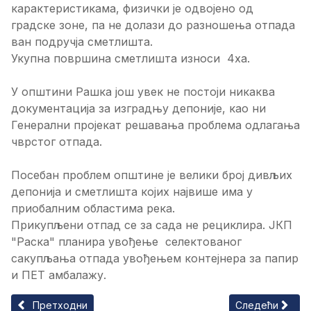
карактеристикама, физички је одвојено од
градске зоне, па не долази до разношења отпада
ван подручја сметлишта.
Укупна површина сметлишта износи 4ха.
У општини Рашка још увек не постоји никаква
документација за изградњу депоније, као ни
Генерални пројекат решавања проблема одлагања
чврстог отпада.
Посебан проблем општине је велики број дивљих
депонија и сметлишта којих највише има у
приобалним областима река.
Прикупљени отпад се за сада не рециклира. ЈКП
"Раска" планира увођење селектованог
сакупљања отпада увођењем контејнера за папир
и ПЕТ амбалажу.
Претходни чланак: Комунална инфраструктура на Копаоник
Следећи чланак
Претходни
Следећи