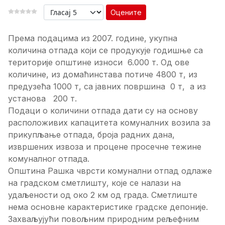
Оцените
Према подацима из 2007. године, укупна
количина отпада који се продукује годишње са
територије општине износи 6.000 т. Од ове
количине, из домаћинстава потиче 4800 т, из
предузећа 1000 т, са јавних површина 0 т, а из
установа 200 т.
Подаци о количини отпада дати су на основу
расположивих капацитета комуналних возила за
прикупљање отпада, броја радних дана,
извршених извоза и процене просечне тежине
комуналног отпада.
Општина Рашка чврсти комунални отпад одлаже
на градском сметлишту, које се налази на
удаљености од око 2 км од града. Сметлиште
нема основне карактеристике градске депоније.
Захваљујући повољним природним рељефним