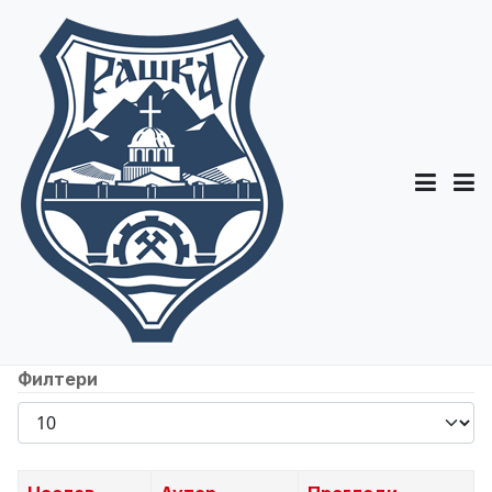
Филтери
Прикажи
број