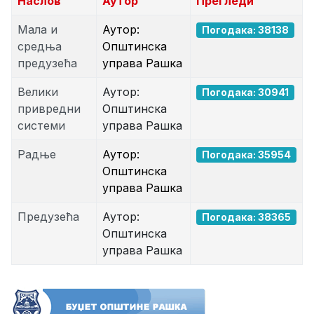
Наслов
Аутор
Прегледи
Мала и
Аутор:
Погодака: 38138
средња
Општинска
предузећа
управа Рашка
Велики
Аутор:
Погодака: 30941
привредни
Општинска
системи
управа Рашка
Радње
Аутор:
Погодака: 35954
Општинска
управа Рашка
Предузећа
Аутор:
Погодака: 38365
Општинска
управа Рашка