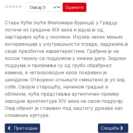
Оцените
Стара Кућа (кућа Миломира Вујанца) у Градцу
потиче из средине XIX века и једна је од
најстаријих кућа у околини. Изузев неких мањих
интервенција у унутрашњости зграде, задржала је
своје првобитне карактеристике. Грађена је на
косом терену са подрумом у нижем делу. Зидови
подрума и приземља су од грубо обрађеног
камена, а четвороводни кров покривен је
шиндром. Отворено огњиште смештено је уз зид
собе. Својом старошћу, начином градње и
обликом, кућа представља аутентичан пример
народне архитектуре XIV века на овом подручју.
Овај објекат је стављен под заштиту државе као
споменик културе.
Претходни чланак: Старо Купатило у Јошаничкој Бањи
Следећи члана
Претходни
Следећи