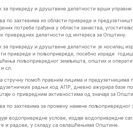
к за привреду и друштвене делатности врши управне 
ва по захтевима из области привреде и предузетништ
ених потреба грађана у области занаства, угоститељс
их привредних делатности од интереса за Општину.
 за привреду и друштвене делатности је носилац изр
сти привреде и пољопривреде, посебно израде годиш
шћења пољопривредног земљишта, општих и оператив
и сл.
а стручну помоћ правним лицима и предузетницима п
дузетничких радњи код АПР, дневно ажурира базе под
таје о привредним активностима од значаја за Општи
ва по захтевима за промену намене пољопривредног
ује водопривредне услове, издаје водопривредне са
те и радове, у складу са овлашћењима Општине.