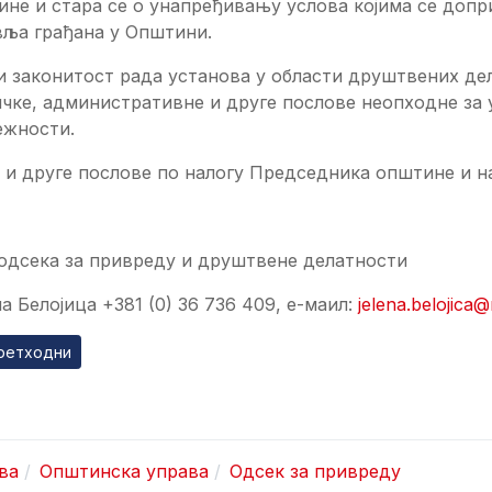
ине и стара се о унапређивању услова којима се доп
вља грађана у Општини.
 законитост рада установа у области друштвених дел
чке, административне и друге послове неопходне за
ежности.
 и друге послове по налогу Председника општине и н
oдсекa за привреду и друштвене делатности
а Белојица +381 (0) 36 736 409, е-маил:
jelena.belojica@
ходни чланак: Одсек за урбанизам, стамбено-комуналне дала
ретходни
ва
Општинска управа
Одсек за привреду