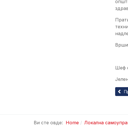
општ
здра
Прати
техни
надл
Врши
Шеф 
Јелен
Прет
П
Ви сте овде:
Home
Локална самоупра