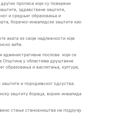
других прописа који су поверени
заштите, здравствене заштите,
ног и средњег образовања и
порта, борачко-инвалидске заштите као
е аката из своје надлежности које
нско веће.
и административне послове који се
ра Општина у областима друштвене
ег образовања и васпитања, културе,
 заштите и породиљског одсуства.
нску заштиту бораца, војних инвалида
вено стање становништва на подручју