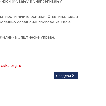
риноси очувању и унапређивању
атности чији је оснивач Општина, врши
 успешно обављање послова из своје
ачелника Општинске управе.
raska.org.rs
тности и заштиту животне средине
Следећи чланак: Одсек за оп
Следећи