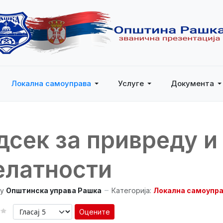
Локална самоуправа
Услуге
Документа
дсек за привреду и
елатности
y
Општинска управа Рашка
Категорија:
Локална самоупр
Оцените
 КОРИСНИКА:
1
/
5