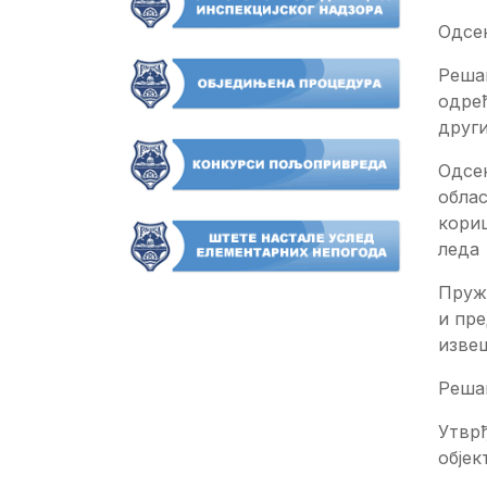
Oдсе
Реша
одређ
друг
Одсек
обла
кори
леда 
Пруж
и пре
извеш
Реша
Утврђ
објек