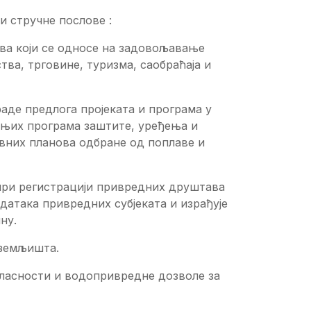
и стручне послове :
ва који се односе на задовољавање
тва, трговине, туризма, саобраћаја и
аде предлога пројеката и програма у
њих програма заштите, уређења и
них планова одбране од поплаве и
ри регистрацији привредних друштава
атака привредних субјеката и израђује
ну.
 земљишта.
гласности и водопривредне дозволе за