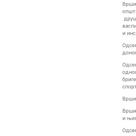
Врши
општи
друш
васпи
и инс
Одсек
доно
Одсе
одно
бриге
спорт
Врши
Врши 
и њи
Одсе