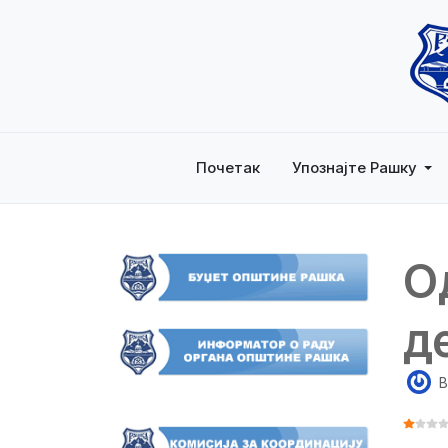
Почетак
Упознајте Рашку
O
д
B
ОЦЕНА