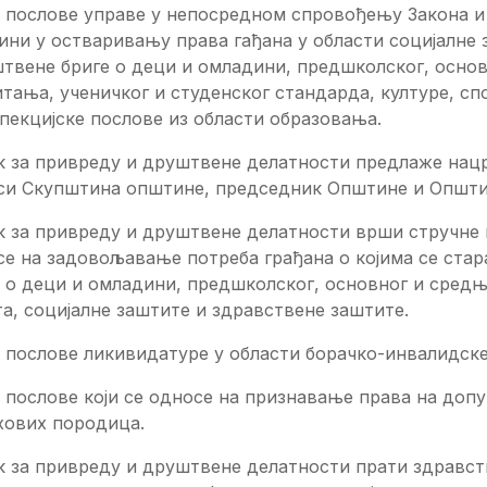
 послове управе у непосредном спровођењу Закона и 
ни у остваривању права гађана у области социјалне 
твене бриге о деци и омладини, предшколског, основ
тања, ученичког и студенског стандарда, културе, с
пекцијске послове из области образовања.
 за привреду и друштвене делатности предлаже нацрт
си Скупштина општине, председник Општине и Општи
к за привреду и друштвене делатности врши стручне 
се на задовољавање потреба грађана о којима се ста
 о деци и омладини, предшколског, основног и средњ
а, социјалне заштите и здравствене заштите.
 послове ликивидатуре у области борачко-инвалидске
послове који се односе на признавање права на допу
хових породица.
к за привреду и друштвене делатности прати здравст