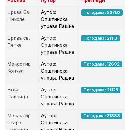
Наслов
Аутор
Прегледи
Црква Св.
Аутор:
Погодака: 20762
Николе
Општинска
управа Рашка
Црква св.
Аутор:
Погодака: 21113
Петке
Општинска
управа Рашка
Манастир
Аутор:
Погодака: 12692
Кончул
Општинска
управа Рашка
Нова
Аутор:
Погодака: 21123
Павлица
Општинска
управа Рашка
Манастир
Аутор:
Погодака: 21888
Стара
Општинска
Павлица
управа Рашка