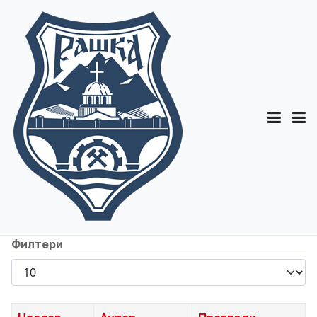
Филтери
Прикажи
број