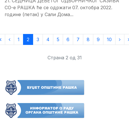
21. СЕДНИЦA ДЕВЕТОГ ОДБОРНИЧКОГ САЗИВА
СО-е РАШКА ће се одржати 07. октобра 2022.
године (петак) у Сали Дома...
1
2
3
4
5
6
7
8
9
10
Страна 2 од 31