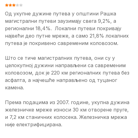
ОЦЕНА КОРИСНИКА:
3
/
5
Од укупне дужине путева у општини Рашка
магистрални путеви заузимају свега 9,2%, а
регионални 18,4%. Локални путеви покривају
највећи део путне мреже, а само 21,8% локалних
путева је покривено савременим коловозом.
Што се тиче магистралних путева, они су у
целокупној дужини направљени са савременим
коловозом, док је 220 км регионалних путева без
асфалта, а најчешће направљено од туцаног
камена.
Према подацима из 2007. године, укупна дужина
железничке мреже износи 30 км отворене пруге,
и 7,2 км станичних колосека. Железничка мрежа
није електрифицирана.