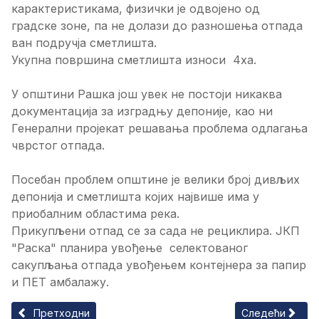
карактеристикама, физички је одвојено од
градске зоне, па не долази до разношења отпада
ван подручја сметлишта.
Укупна површина сметлишта износи 4ха.
У општини Рашка још увек не постоји никаква
документација за изградњу депоније, као ни
Генерални пројекат решавања проблема одлагања
чврстог отпада.
Посебан проблем општине је велики број дивљих
депонија и сметлишта којих највише има у
приобалним областима река.
Прикупљени отпад се за сада не рециклира. ЈКП
"Раска" планира увођење селектованог
сакупљања отпада увођењем контејнера за папир
и ПЕТ амбалажу.
Претходни чланак: Комунална инфраструктура на Копаоник
Следећи чланак
Претходни
Следећи