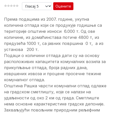
Оцените
Према подацима из 2007. године, укупна
количина отпада који се продукује годишње са
територије општине износи 6.000 т. Од ове
количине, из домаћинстава потиче 4800 т, из
предузећа 1000 т, са јавних површина 0 т, а из
установа 200 т.
Подаци о количини отпада дати су на основу
расположивих капацитета комуналних возила за
прикупљање отпада, броја радних дана,
извршених извоза и процене просечне тежине
комуналног отпада.
Општина Рашка чврсти комунални отпад одлаже
на градском сметлишту, које се налази на
удаљености од око 2 км од града. Сметлиште
нема основне карактеристике градске депоније.
Захваљујући повољним природним рељефним