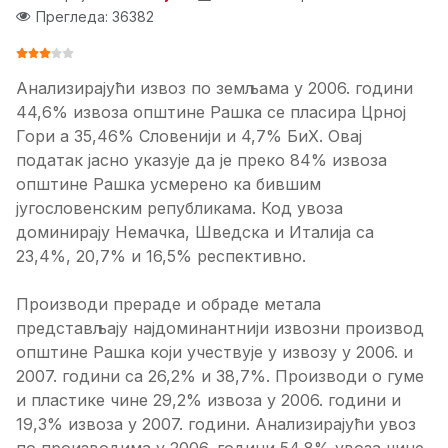
Прегледа: 36382
ОЦЕНА КОРИСНИКА:
3
/
5
Анализирајући извоз по земљама у 2006. години
44,6% извоза општине Рашка се пласира Црној
Гори а 35,46% Словенији и 4,7% БиХ. Овај
податак јасно указује да је преко 84% извоза
општине Рашка усмерено ка бившим
југословенским републикама. Код увоза
доминирају Немачка, Шведска и Италија са
23,4%, 20,7% и 16,5% респективно.
Производи прераде и обраде метала
представљају најдоминантнији извозни производ
општине Рашка који учествује у извозу у 2006. и
2007. години са 26,2% и 38,7%. Производи о гуме
и пластике чине 29,2% извоза у 2006. години и
19,3% извоза у 2007. години. Анализирајући увоз