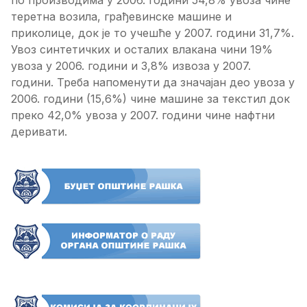
по производима у 2006. години 54,8% увоза чине
теретна возила, грађевинске машине и
приколице, док је то учешће у 2007. години 31,7%.
Увоз синтетичких и осталих влакана чини 19%
увоза у 2006. години и 3,8% извоза у 2007.
години. Треба напоменути да значајан део увоза у
2006. години (15,6%) чине машине за текстил док
преко 42,0% увоза у 2007. години чине нафтни
деривати.