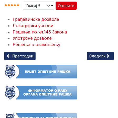
Оцените
ОЦЕНА КОРИСНИКА:
5
/
5
Грађевинске дозволе
Локацијски услови
Решења по чл.145 Закона
Употрбне дозволе
Решења о озакоњењу
Претходни чланак: Службени гласници СО Рашка
Следећи члана
Претходни
Следећи