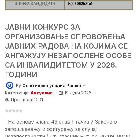
ШИФРА КАНДИДАТА
ivj0806263in1
ЈАВНИ КОНКУРС ЗА
ОРГАНИЗОВАЊЕ СПРОВОЂЕЊА
ЈАВНИХ РАДОВА НА КОЈИМА СЕ
АНГАЖУЈУ НЕЗАПОСЛЕНЕ ОСОБЕ
СА ИНВАЛИДИТЕТОМ У 2026.
ГОДИНИ
By
Општинска управа Рашка
Категорија:
Актуелно
19 Јуни 2026
Прегледа: 1001
На основу члана 43 став 1 тачка 7 Закона о
запошљавању и осигурању за случај
незапослености („Сл. гласник РС“, бр. 36/09, 88/10,