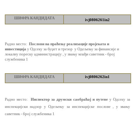
ШИФРА КАНДИДАТА
ivj0806261in2
Радно место
:
Послови на праћењу реализације пројеката и
инвестиција
у Одсеку за буџет и трезор
у Одељењу
за финансије и
локалну пореску администрацију
, у звању млађи саветник - број
службеника 1
ШИФРА КАНДИДАТА
ivj0806262in1
Радно место
:
Инспектор за друмски саобраћај и путеве
у Одсеку за
инспекцијски надзор у Одељењу за инспекцијске послове , у звању
саветник - број службеника 1