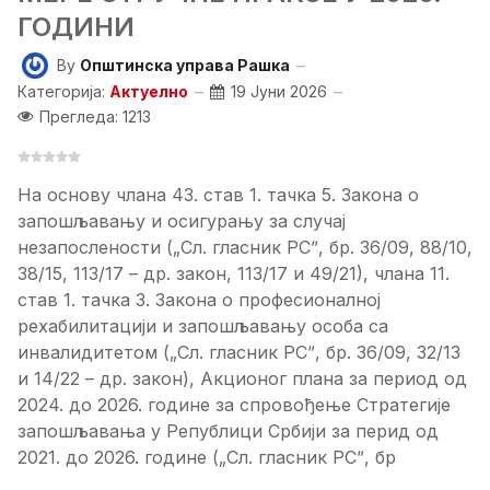
ГОДИНИ
By
Општинска управа Рашка
Категорија:
Актуелно
19 Јуни 2026
Прегледа: 1213
На основу члана 43. став 1. тачка 5. Закона о
запошљавању и осигурању за случај
незапослености („Сл. гласник РСˮ, бр. 36/09, 88/10,
38/15, 113/17 – др. закон, 113/17 и 49/21), члана 11.
став 1. тачка 3. Закона о професионалној
рехабилитацији и запошљавању особа са
инвалидитетом („Сл. гласник РСˮ, бр. 36/09, 32/13
и 14/22 – др. закон), Акционог плана за период од
2024. до 2026. године за спровођење Стратегије
запошљавања у Републици Србији за перид од
2021. до 2026. године („Сл. гласник РСˮ, бр