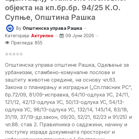
објекта на кп.бр.бр. 94/25 К.О.
Супње, Општина Рашка
By
Општинска управа Рашка
Категорија:
Актуелно
09 Јуни 2026
Прегледа: 855
Општинска управа општине Рашка, Одељење за
урбанизам, стамбено-комуналне послове и
заштиту животне средине, на основу чл.63.
Закона о планирању и изградњи („Сл.гласник РС“,
бр.72/09, 81/09-исправка, 64/10-одлука УС, 24/11,
121/12, 42/13-одлука УС, 50/13-одлука УС, 54/13-
одлука УС, 98/13-одлука УС, 132/14, 145/14, 83/18,
31/19, 37/19-др.закон, 09/20, 52/21, 62/23 и 91/25) и
чл.88. став 2. Правилника о садржини, начину и
поступку израде докумената просторног и