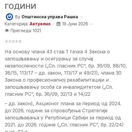
ГОДИНИ
By
Општинска управа Рашка
Категорија:
Актуелно
19 Јуни 2026
Прегледа: 1021
На основу члана 43 став 1 тачка 4 Закона о
запошљавању и осигурању за случај
незапослености („Сл. гласник РС“, бр. 36/09, 88/10,
38/15, 113/17 – др. закон, 113/17 и 49/21), члана 30
Закона о професионалној рехабилитацији и
запошљавању особа са инвалидитетом („Сл.
гласник РС“, бр. 36/09, 32/13 и 14/22
– др. закон), Акционог плана за период од 2024.
до 2026. годинe за спровођење Стратегије
запошљавања у Републици Србији за период од
2021. до 2026. године („Сл. гласник РС“, бр. 22/24)
и чл. 42 и