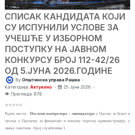
СПИСАК КАНДИДАТА КОЈИ
СУ ИСПУНИЛИ УСЛОВЕ ЗА
УЧЕШЋЕ У ИЗБОРНОМ
ПОСТУПКУ НА ЈАВНОМ
КОНКУРСУ БРОЈ 112-42/26
ОД 5.ЈУНА 2026.ГОДИНЕ
By
Општинска управа Рашка
Категорија:
Актуелно
25 Јуни 2026
Прегледа: 878
Радно место
:
Послови контролора – ликвидатора
у Одсеку за буџет и
трезор у Одељењу за финансије и локалну пореску администрацију, у
звању саветник - број службеника 1