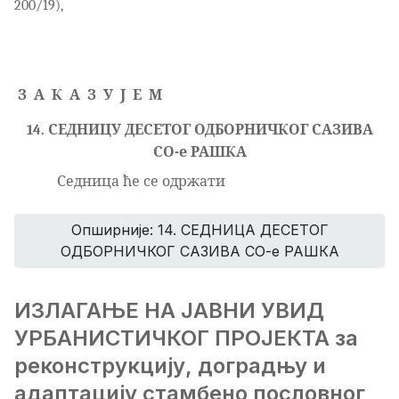
200/19),
З
А
К
А
З
У
Ј
Е
М
14.
СЕДНИЦУ
ДЕСЕТОГ
ОДБОРНИЧКОГ САЗИВА
СО-е РАШКА
Седница ће се одржати
Опширније: 14. СЕДНИЦА ДЕСЕТОГ
ОДБОРНИЧКОГ САЗИВА СО-е РАШКА
ИЗЛАГАЊЕ НА ЈАВНИ УВИД
УРБАНИСТИЧКОГ ПРОЈЕКТА за
реконструкцију, доградњу и
адаптацију стамбено пословног